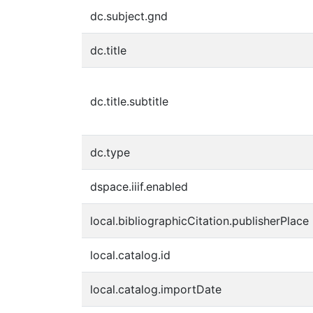
dc.subject.gnd
dc.title
dc.title.subtitle
dc.type
dspace.iiif.enabled
local.bibliographicCitation.publisherPlace
local.catalog.id
local.catalog.importDate