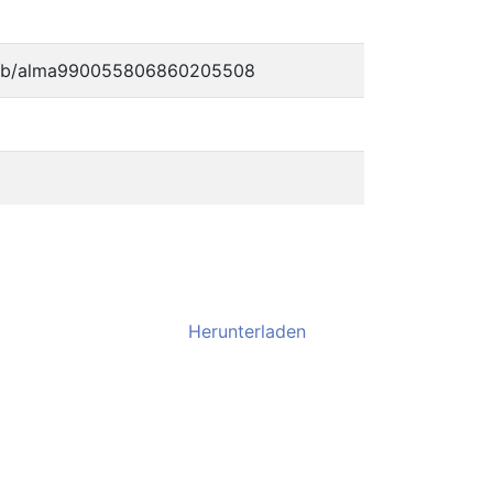
oemb/alma990055806860205508
Herunterladen