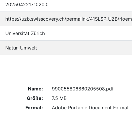
20250422171020.0
https://uzb.swisscovery.ch/permalink/41SLSP_UZB/rl
Universität Zürich
Natur, Umwelt
Name:
990055806860205508.pdf
Größe:
7.5 MB
Format:
Adobe Portable Document Format