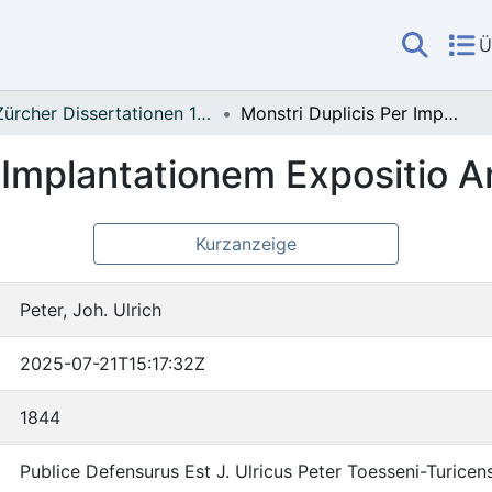
Ü
Zürcher Dissertationen 1833-1900
Monstri Duplicis Per Implantationem Expositio Anatomica
r Implantationem Expositio 
Kurzanzeige
Peter, Joh. Ulrich
2025-07-21T15:17:32Z
1844
Publice Defensurus Est J. Ulricus Peter Toesseni-Turicens