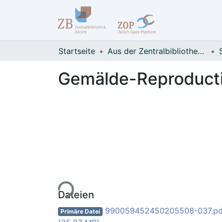
Startseite
Aus der Zentralbibliothek Zürich
Gemälde-Reproducti
Lade...
Dateien
990059452450205508-037.pd
Primäre Datei