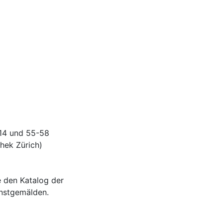
-14 und 55-58
thek Zürich)
e den Katalog der
nstgemälden.