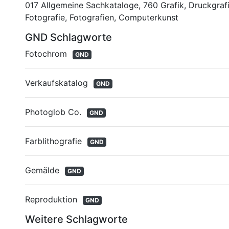
017 Allgemeine Sachkataloge
,
760 Grafik, Druckgraf
Fotografie, Fotografien, Computerkunst
GND Schlagworte
Fotochrom
GND
Verkaufskatalog
GND
Photoglob Co.
GND
Farblithografie
GND
Gemälde
GND
Reproduktion
GND
Weitere Schlagworte