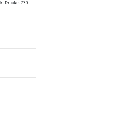
ik, Drucke
,
770